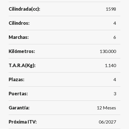
Cilindrada(cc):
1598
Cilindros:
4
Marchas:
6
Kilómetros:
130.000
T.A.R.A(Kg):
1.140
Plazas:
4
Puertas:
3
Garantía:
12 Meses
Próxima ITV:
06/2027