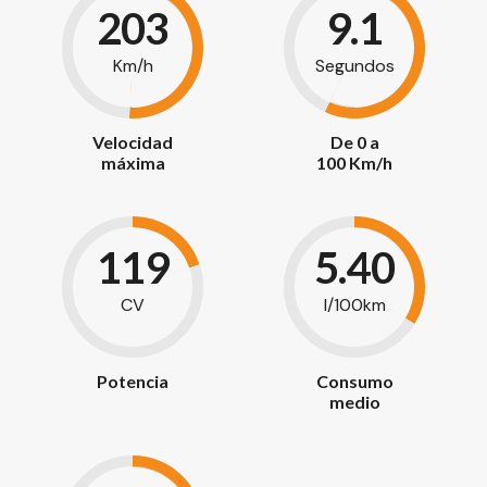
203
9.1
Km/h
Segundos
Velocidad
De 0 a
máxima
100 Km/h
119
5.40
CV
l/100km
Potencia
Consumo
medio