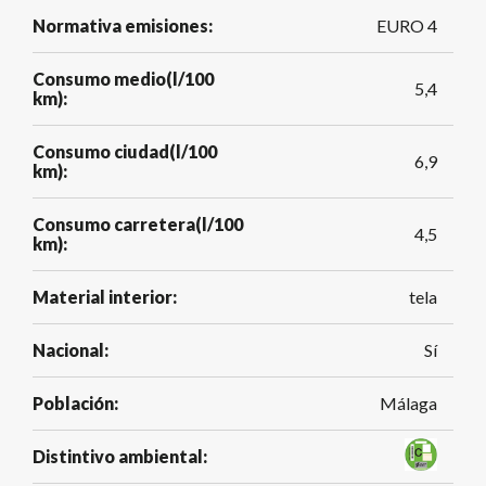
Normativa emisiones:
EURO 4
Consumo medio(l/100
5,4
km):
Consumo ciudad(l/100
6,9
km):
Consumo carretera(l/100
4,5
km):
Material interior:
tela
Nacional:
Sí
Población:
Málaga
Distintivo ambiental: