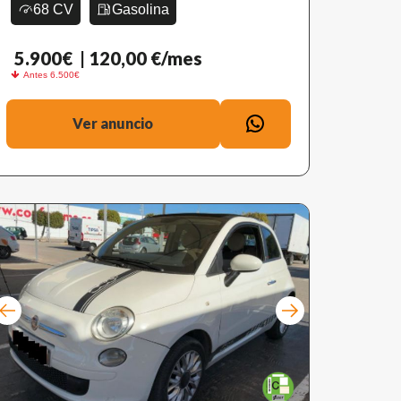
68 CV
Gasolina
5.900€
| 120,00 €/mes
Antes 6.500€
Ver anuncio