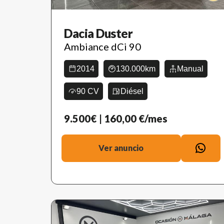
Dacia Duster
Ambiance dCi 90
2014
130.000km
Manual
90 CV
Diésel
9.500€
| 160,00 €/mes
Ver anuncio