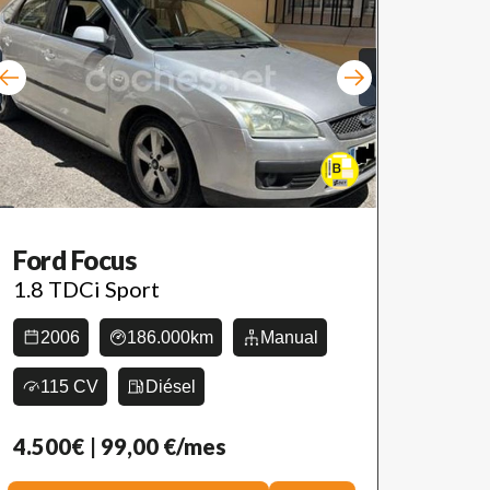
Ford Focus
1.8 TDCi Sport
2006
186.000km
Manual
115 CV
Diésel
4.500€
| 99,00 €/mes