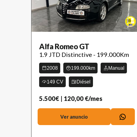
Alfa Romeo GT
1.9 JTD Distinctive - 199.000Km
2008
199.000km
Manual
149 CV
Diésel
5.500€
| 120,00 €/mes
Ver anuncio