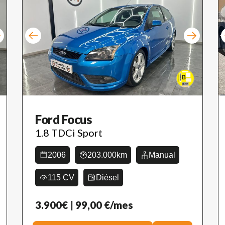
Ford Focus
1.8 TDCi Sport
2006
203.000km
Manual
115 CV
Diésel
3.900€
| 99,00 €/mes