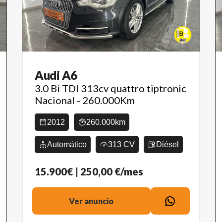
Audi A6
3.0 Bi TDI 313cv quattro tiptronic
Nacional - 260.000Km
2012
260.000km
Automático
313 CV
Diésel
15.900€
| 250,00 €/mes
Ver anuncio