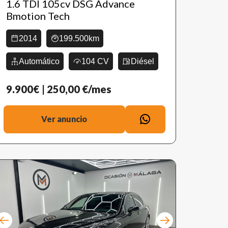
1.6 TDI 105cv DSG Advance
Bmotion Tech
2014
199.500km
Automático
104 CV
Diésel
9.900€
| 250,00 €/mes
Ver anuncio