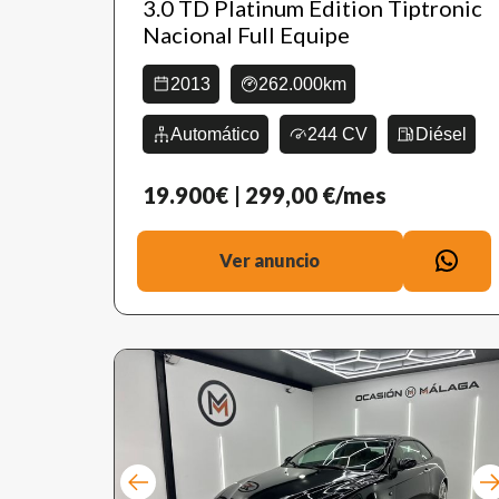
3.0 TD Platinum Edition Tiptronic
Nacional Full Equipe
2013
262.000km
Automático
244 CV
Diésel
19.900€
| 299,00 €/mes
Ver anuncio