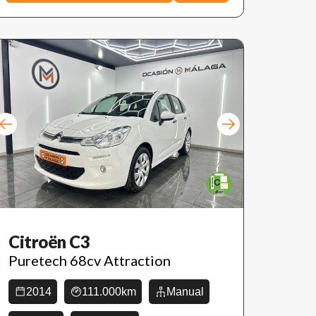
Citroën C3
Puretech 68cv Attraction
2014
111.000km
Manual