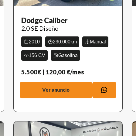
Dodge Caliber
2.0 SE Diseño
2010
230.000km
Manual
156 CV
Gasolina
5.500€
| 120,00 €/mes
Ver anuncio