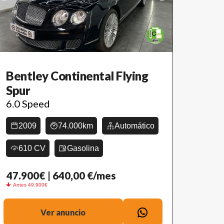
Bentley Continental Flying
Spur
6.0 Speed
2009
74.000km
Automático
610 CV
Gasolina
47.900€
| 640,00 €/mes
Antes 49.900€
Ver anuncio