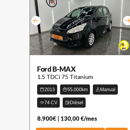
Ford B-MAX
1.5 TDCi 75 Titanium
2013
55.000km
Manual
74 CV
Diésel
8.900€
| 130,00 €/mes