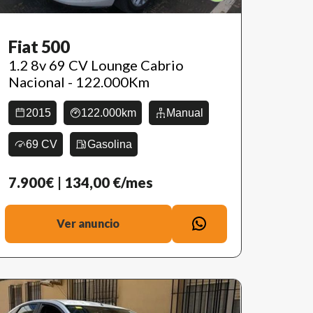
Fiat 500
1.2 8v 69 CV Lounge Cabrio
Nacional - 122.000Km
2015
122.000km
Manual
69 CV
Gasolina
7.900€
| 134,00 €/mes
Ver anuncio