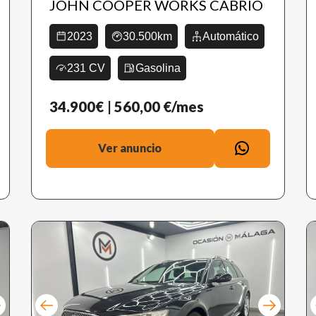
JOHN COOPER WORKS CABRIO
2023
30.500km
Automático
231 CV
Gasolina
34.900€
| 560,00 €/mes
Ver anuncio