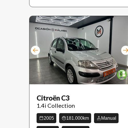
Citroën C3
1.4i Collection
2005
181.000km
Manual