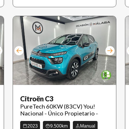
Citroën C3
PureTech 60KW (83CV) You!
Nacional - Único Propietario -
2023
9.500km
Manual