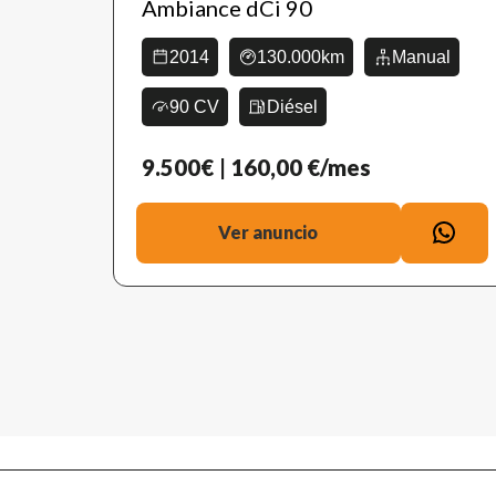
Ambiance dCi 90
2014
130.000km
Manual
90 CV
Diésel
9.500€
| 160,00 €/mes
Ver anuncio