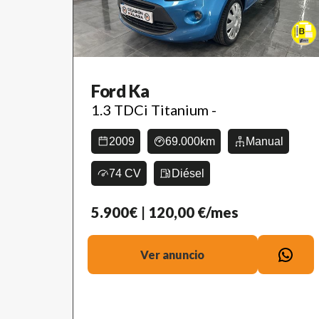
Ford Ka
1.3 TDCi Titanium -
2009
69.000km
Manual
74 CV
Diésel
5.900€
| 120,00 €/mes
Ver anuncio