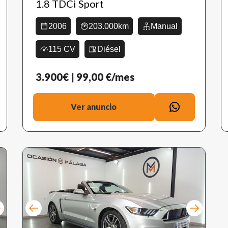
1.8 TDCi Sport
2006
203.000km
Manual
115 CV
Diésel
3.900€
| 99,00 €/mes
Ver anuncio