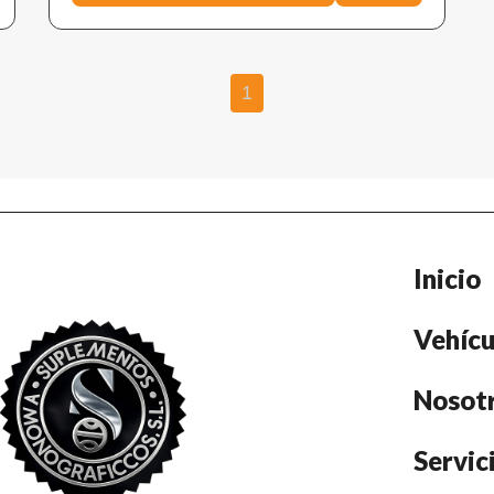
1
Inicio
Vehícu
Nosot
Servic