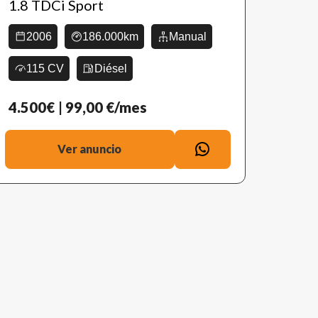
1.8 TDCi Sport
2006
186.000km
Manual
115 CV
Diésel
4.500€
| 99,00 €/mes
Ver anuncio