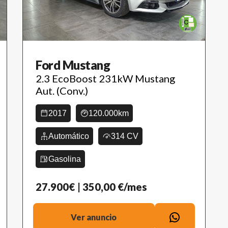
Ford Mustang
2.3 EcoBoost 231kW Mustang
Aut. (Conv.)
2017
120.000km
Automático
314 CV
Gasolina
27.900€
| 350,00 €/mes
Ver anuncio