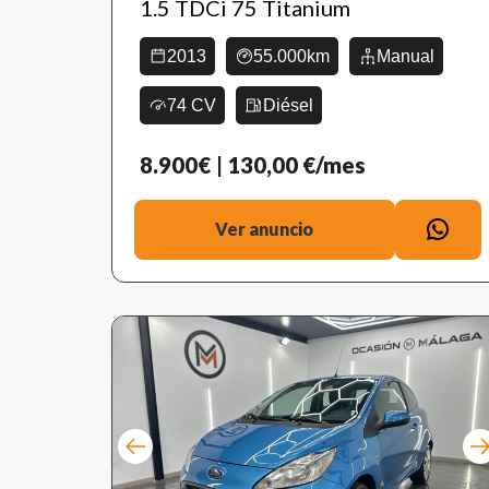
1.5 TDCi 75 Titanium
2013
55.000km
Manual
74 CV
Diésel
8.900€
| 130,00 €/mes
Ver anuncio