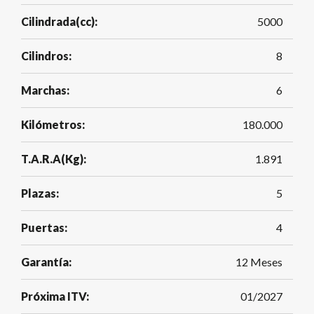
Cilindrada(cc):
5000
Cilindros:
8
Marchas:
6
Kilómetros:
180.000
T.A.R.A(Kg):
1.891
Plazas:
5
Puertas:
4
Garantía:
12 Meses
Próxima ITV:
01/2027