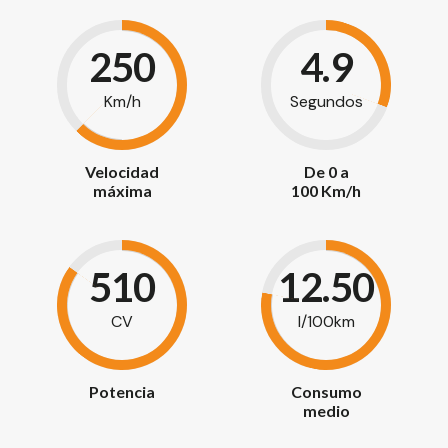
250
4.9
Km/h
Segundos
Velocidad
De 0 a
máxima
100 Km/h
510
12.50
CV
l/100km
Potencia
Consumo
medio