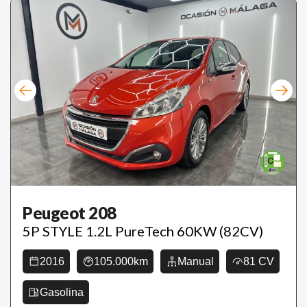
Peugeot 208
5P STYLE 1.2L PureTech 60KW (82CV)
2016
105.000km
Manual
81 CV
Gasolina