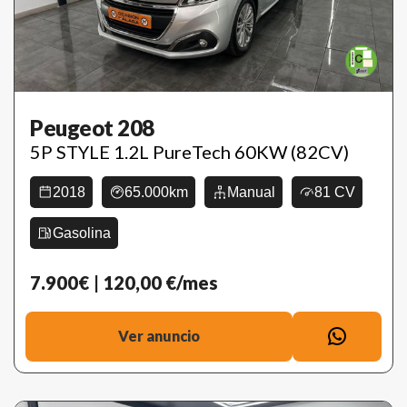
Peugeot 208
5P STYLE 1.2L PureTech 60KW (82CV)
2018
65.000km
Manual
81 CV
Gasolina
7.900€
| 120,00 €/mes
Ver anuncio