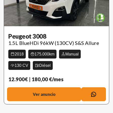
Peugeot 3008
1.5L BlueHDi 96kW (130CV) S&S Allure
2018
175.000km
Manual
130 CV
Diésel
12.900€
| 180,00 €/mes
Ver anuncio