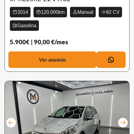
2014
120.000km
Manual
82 CV
Gasolina
5.900€
| 90,00 €/mes
Ver anuncio