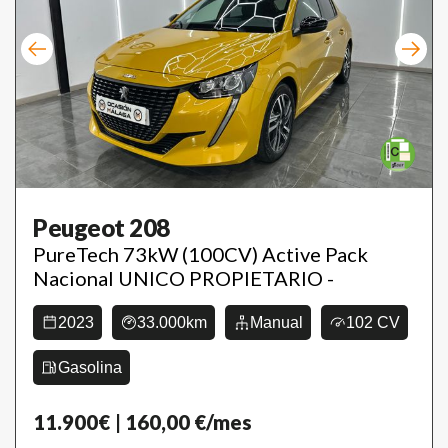
Peugeot 208
PureTech 73kW (100CV) Active Pack
Nacional UNICO PROPIETARIO -
2023
33.000km
Manual
102 CV
Gasolina
11.900€
| 160,00 €/mes