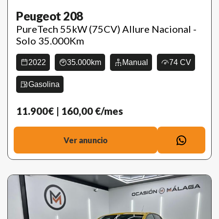
Peugeot 208
PureTech 55kW (75CV) Allure Nacional -
Solo 35.000Km
2022
35.000km
Manual
74 CV
Gasolina
11.900€
| 160,00 €/mes
Ver anuncio