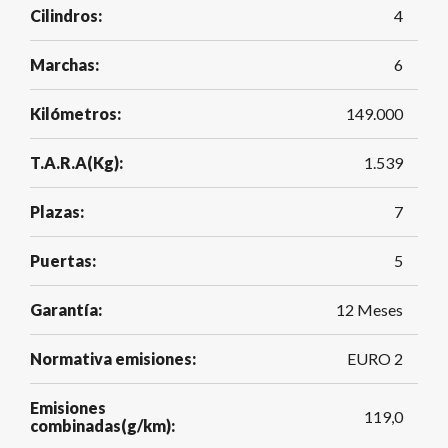
Cilindros:
4
Marchas:
6
Kilómetros:
149.000
T.A.R.A(Kg):
1.539
Plazas:
7
Puertas:
5
Garantía:
12 Meses
Normativa emisiones:
EURO 2
Emisiones
119,0
combinadas(g/km):