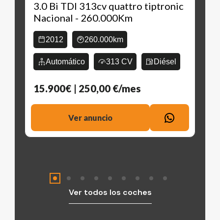
3.0 Bi TDI 313cv quattro tiptronic
Nacional - 260.000Km
2012
260.000km
Automático
313 CV
Diésel
15.900€
| 250,00 €/mes
Ver anuncio
Ver todos los coches