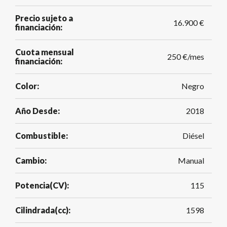
Precio sujeto a
16.900 €
financiación:
Cuota mensual
250 €/mes
financiación:
Color:
Negro
Año Desde:
2018
Combustible:
Diésel
Cambio:
Manual
Potencia(CV):
115
Cilindrada(cc):
1598