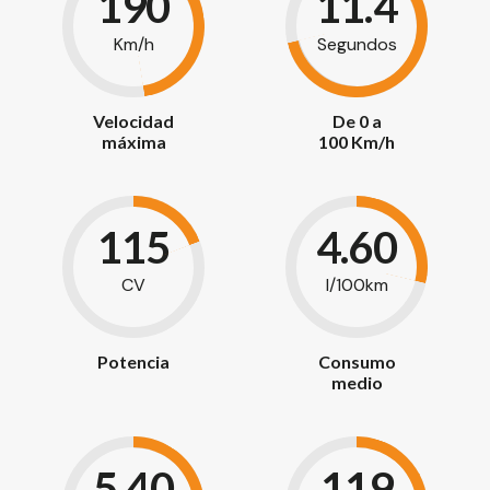
190
11.4
Km/h
Segundos
Velocidad
De 0 a
máxima
100 Km/h
115
4.60
CV
l/100km
Potencia
Consumo
medio
5.40
119