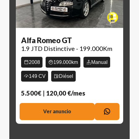
Alfa Romeo GT
o
1.9 JTD Distinctive - 199.000Km
2008
199.000km
Manual
149 CV
Diésel
5.500€
| 120,00 €/mes
Ver anuncio