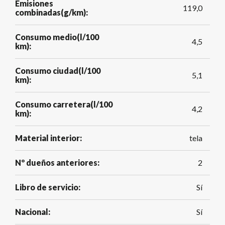
Emisiones
119,0
combinadas(g/km):
Consumo medio(l/100
4,5
km):
Consumo ciudad(l/100
5,1
km):
Consumo carretera(l/100
4,2
km):
Material interior:
tela
Nº dueños anteriores:
2
Libro de servicio:
Sí
Nacional:
Sí