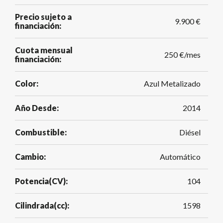
Precio sujeto a
9.900 €
financiación:
Cuota mensual
250 €/mes
financiación:
Color:
Azul Metalizado
Año Desde:
2014
Combustible:
Diésel
Cambio:
Automático
Potencia(CV):
104
Cilindrada(cc):
1598