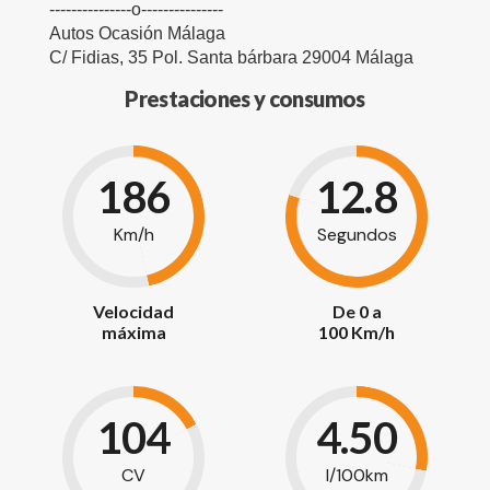
---------------o---------------
Autos Ocasión Málaga
C/ Fidias, 35 Pol. Santa bárbara 29004 Málaga
Prestaciones y consumos
186
12.8
Km/h
Segundos
Velocidad
De 0 a
máxima
100 Km/h
104
4.50
CV
l/100km